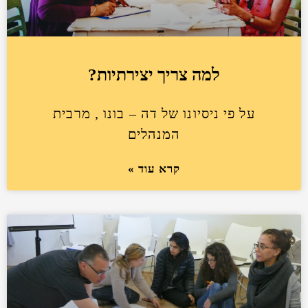
למה צריך יצירתיות?
על פי ניסיונו של דה – בונו , מרבית
המנהלים
קרא עוד »