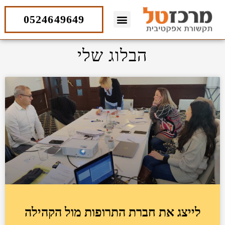
ילוג
תוכן
0524649649
הבלוג שלי
לייצג את חברת התרופות מול הקהילה