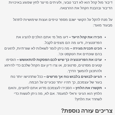
דיבור מול קהל הוא לא דבר טבעי, ולעיתים מייצר לחץ שפוגע באיכויות
הדיבור ובהבנת הקהל את ההרצאה.
על מנת להקל על הקושי ישנם מספר טיפים ועצות שימושיות לתרגל
מבעוד מועד:
הכירו את קהל היעד –
דעו מול מי אתם הולכים להציג את
הפרזנטציה, ודעו מה הם מצפים לקבל.
הכינו תכנית מגירה –
מה ניתן לומר לשאלות לא שגרתיות, לרגעים
בהם שוכחים את הטקסט וכו'.
ערכו את הפרזנטציה כך שיש לכם הפסקות להתאושש –
הוסיפו
קטעים מסרטים, סרטונים, או צרו דיון עם הקהל שלכם כדי להירגע
ולהתכונן להמשך הדרך.
הגיעו לבושים בלבוש נוח אך מרשים –
ככל שתרגישו יותר נוח
בעור של עצמכם, כך תהיו יותר טבעיים על הבמה.
תקשרו את הלחץ –
הסבירו לעצמכם מדוע אתם לחוצים, והאם
הלחץ הוא הגיוני וראלי למעמד. אם לא, מה ניתן לעשות כדי
לשחרר את הלחץ?
צריכים עזרה נוספת?