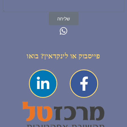
שליחה
פייסבוק או לינקדאין? בואו
L
F
i
a
n
c
k
e
e
b