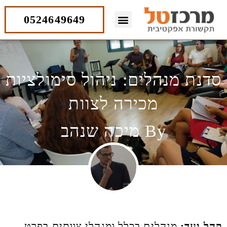
ילוג
תוכן
0524649649
סדנת מנהלים: ניהול סימולציות
מכירה לצוות
By
מיכה שנהב
קהל יעד:
מנהלים בכלל ומנהלי צוותים בפרט​