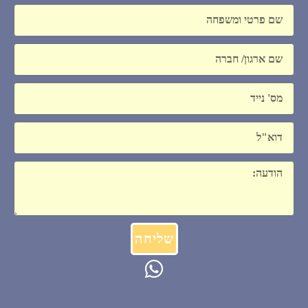
שם
חברה
נייד.
דוא"ל
הודעה
שליחה