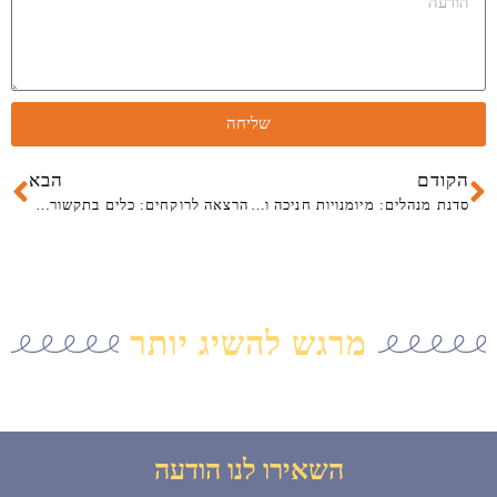
שליחה
קודם
הב
הקודם
הבא
סדנת מנהלים: מיומנויות חניכה ומשוב על מכירות
הרצאה לרוקחים: כלים בתקשורת ובייעוץ אפקטיבי ללקוחות OTC
מרגש להשיג יותר
השאירו לנו הודעה