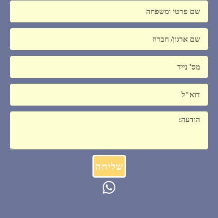
שם
חברה
נייד.
דוא"ל
הודעה
שליחה