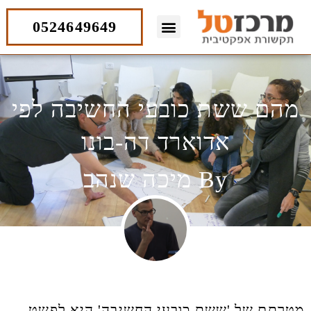
ילוג
תוכן
0524649649
מהם ששת כובעי החשיבה לפי
אדוארד דה-בונו
By
מיכה שנהב
מטרתם של 'ששת כובעי החשיבה' היא לפשט