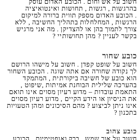
חשוב על אש וחום . הכובע האדום עוסק
בהרגשות , רגשות , תחושות ואינטואיציה
. הכובע האדום מספק תווית ברורה למיקום
הרגשות , המחלחלות בתהליך החשיבה , ללא
צורך לתמוך בהן או להצדיקן . מה אני מרגיש
בקשר לעניין ? מהן תחושותיי ?
כובע שחור
חשוב על שופט קפדן . חשוב על מישהו הרושם
לך נקודה שחורה אם אתה שוגה . הכובע השחור
הוא כובע של חשיבה ביקורתית , המתמקד
בהערכה שלילית הבוחנת אמיתות ,שיפוט ,
התאמת עובדות – מדוע רעיון מסוים אינו תואם
את הניסיון או הידע הקיים , מדוע רעיון מסוים
אינו ניתן לביצוע ? מהם הסיכונים ומהן הטעויות
בתכנון ?
כובע צהוב
חשוב על אור שמש , ברק ואופטימיות . הכובע