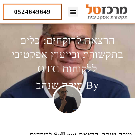
ילוג
תוכן
0524649649
הרצאה לרוקחים: כלים
בתקשורת ובייעוץ אפקטיבי
ללקוחות OTC
By
מיכה שנהב
מיכה שנהב, הרצאת Sell out לרוקחים
–