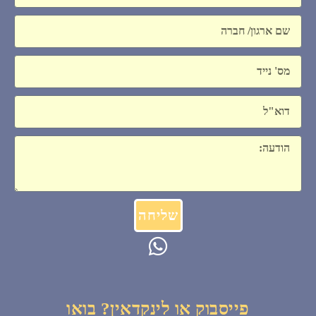
חברה
נייד.
דוא"ל
הודעה
שליחה
פייסבוק או לינקדאין? בואו